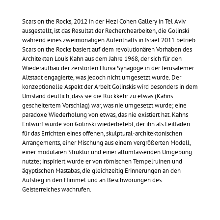
Scars on the Rocks, 2012 in der Hezi Cohen Gallery in Tel Aviv
ausgestellt, ist das Resultat der Recherchearbeiten, die Golinski
während eines zweimonatigen Aufenthalts in Israel 2011 betrieb.
Scars on the Rocks basiert auf dem revolutionären Vorhaben des
Architekten Louis Kahn aus dem Jahre 1968, der sich für den
Wiederaufbau der zerstörten Hurva Synagoge in der Jerusalemer
Altstadt engagierte, was jedoch nicht umgesetzt wurde. Der
konzeptionelle Aspekt der Arbeit Golinskis wird besonders in dem
Umstand deutlich, dass sie die Rückkehr zu etwas (Kahns
gescheitertem Vorschlag) war, was nie umgesetzt wurde; eine
paradoxe Wiederholung von etwas, das nie existiert hat. Kahns
Entwurf wurde von Golinski wiederbelebt, der ihn als Leitfaden
für das Errichten eines offenen, skulptural-architektonischen
Arrangements, einer Mischung aus einem vergrößerten Modell,
einer modularen Struktur und einer allumfassenden Umgebung
nutzte; inspiriert wurde er von römischen Tempelruinen und
ägyptischen Mastabas, die gleichzeitig Erinnerungen an den
Aufstieg in den Himmel und an Beschwörungen des
Geisterreiches wachrufen.