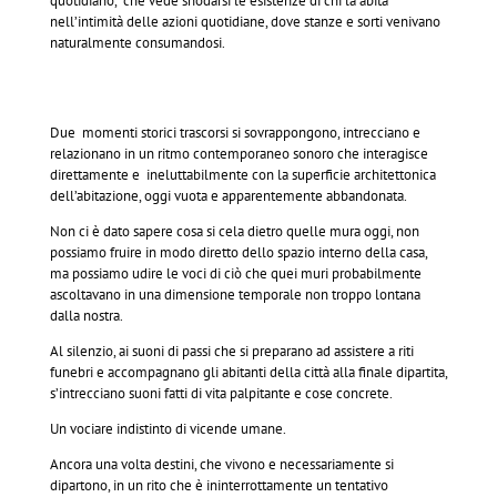
quotidiano, che vede snodarsi le esistenze di chi la abita
nell’intimità delle azioni quotidiane, dove stanze e sorti venivano
naturalmente consumandosi.
Due momenti storici trascorsi si sovrappongono, intrecciano e
relazionano in un ritmo contemporaneo sonoro che interagisce
direttamente e ineluttabilmente con la superficie architettonica
dell’abitazione, oggi vuota e apparentemente abbandonata.
Non ci è dato sapere cosa si cela dietro quelle mura oggi, non
possiamo fruire in modo diretto dello spazio interno della casa,
ma possiamo udire le voci di ciò che quei muri probabilmente
ascoltavano in una dimensione temporale non troppo lontana
dalla nostra.
Al silenzio, ai suoni di passi che si preparano ad assistere a riti
funebri e accompagnano gli abitanti della città alla finale dipartita,
s’intrecciano suoni fatti di vita palpitante e cose concrete.
Un vociare indistinto di vicende umane.
Ancora una volta destini, che vivono e necessariamente si
dipartono, in un rito che è ininterrottamente un tentativo